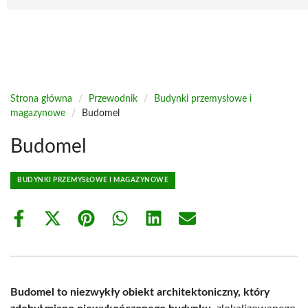
Strona główna
/
Przewodnik
/
Budynki przemysłowe i
magazynowe
/
Budomel
Budomel
BUDYNKI PRZEMYSŁOWE I MAGAZYNOWE
Share
Share
Share
Share
Share
Share
on
on
on
on
on
on
Facebook
X
Pinterest
WhatsApp
LinkedIn
Email
(Twitter)
Budomel to niezwykły obiekt architektoniczny, który