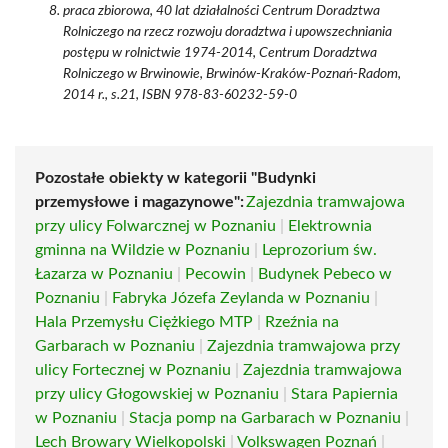
praca zbiorowa, 40 lat działalności Centrum Doradztwa
Rolniczego na rzecz rozwoju doradztwa i upowszechniania
postępu w rolnictwie 1974-2014, Centrum Doradztwa
Rolniczego w Brwinowie, Brwinów-Kraków-Poznań-Radom,
2014 r., s.21, ISBN 978-83-60232-59-0
Pozostałe obiekty w kategorii "Budynki
przemysłowe i magazynowe":
Zajezdnia tramwajowa
przy ulicy Folwarcznej w Poznaniu
|
Elektrownia
gminna na Wildzie w Poznaniu
|
Leprozorium św.
Łazarza w Poznaniu
|
Pecowin
|
Budynek Pebeco w
Poznaniu
|
Fabryka Józefa Zeylanda w Poznaniu
|
Hala Przemysłu Ciężkiego MTP
|
Rzeźnia na
Garbarach w Poznaniu
|
Zajezdnia tramwajowa przy
ulicy Fortecznej w Poznaniu
|
Zajezdnia tramwajowa
przy ulicy Głogowskiej w Poznaniu
|
Stara Papiernia
w Poznaniu
|
Stacja pomp na Garbarach w Poznaniu
|
Lech Browary Wielkopolski
|
Volkswagen Poznań
|