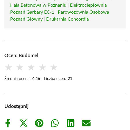
Hala Betonowa w Poznaniu
|
Elektrociepłownia
Poznań Garbary EC-1
|
Parowozownia Osobowa
Poznań Główny
|
Drukarnia Concordia
Oceń: Budomel
★
★
★
★
★
Średnia ocena:
4.46
Liczba ocen:
21
Udostępnij
Share
Share
Share
Share
Share
Share
on
on
on
on
on
on