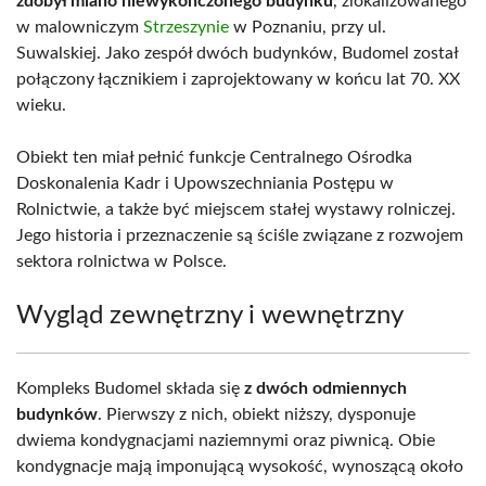
zdobył miano niewykończonego budynku
, zlokalizowanego
w malowniczym
Strzeszynie
w Poznaniu, przy ul.
Suwalskiej. Jako zespół dwóch budynków, Budomel został
połączony łącznikiem i zaprojektowany w końcu lat 70. XX
wieku.
Obiekt ten miał pełnić funkcje Centralnego Ośrodka
Doskonalenia Kadr i Upowszechniania Postępu w
Rolnictwie, a także być miejscem stałej wystawy rolniczej.
Jego historia i przeznaczenie są ściśle związane z rozwojem
sektora rolnictwa w Polsce.
Wygląd zewnętrzny i wewnętrzny
Kompleks Budomel składa się
z dwóch odmiennych
budynków
. Pierwszy z nich, obiekt niższy, dysponuje
dwiema kondygnacjami naziemnymi oraz piwnicą. Obie
kondygnacje mają imponującą wysokość, wynoszącą około