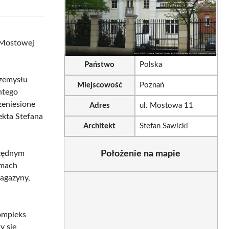
sApp
LinkedIn
Email
. Mostowej
Państwo
Polska
rzemysłu
Miejscowość
Poznań
ntego
zeniesione
Adres
ul. Mostowa 11
ekta Stefana
Architekt
Stefan Sawicki
czędnym
Położenie na mapie
gmach
agazyny,
kompleks
y się