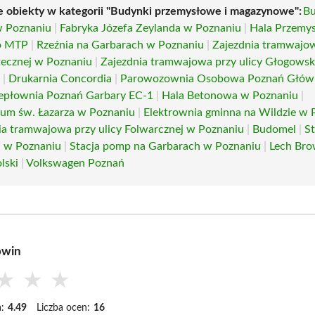
e obiekty w kategorii "Budynki przemysłowe i magazynowe":
B
w Poznaniu
|
Fabryka Józefa Zeylanda w Poznaniu
|
Hala Przemy
o MTP
|
Rzeźnia na Garbarach w Poznaniu
|
Zajezdnia tramwajo
rtecznej w Poznaniu
|
Zajezdnia tramwajowa przy ulicy Głogowsk
u
|
Drukarnia Concordia
|
Parowozownia Osobowa Poznań Głów
iepłownia Poznań Garbary EC-1
|
Hala Betonowa w Poznaniu
|
ium św. Łazarza w Poznaniu
|
Elektrownia gminna na Wildzie w 
ia tramwajowa przy ulicy Folwarcznej w Poznaniu
|
Budomel
|
St
a w Poznaniu
|
Stacja pomp na Garbarach w Poznaniu
|
Lech Bro
lski
|
Volkswagen Poznań
owin
★
★
★
:
4.49
Liczba ocen:
16