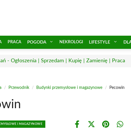
A
PRACA
POGODA
NEKROLOGI
LIFESTYLE
DL
ań - Ogłoszenia | Sprzedam | Kupię | Zamienię | Praca
a
/
Przewodnik
/
Budynki przemysłowe i magazynowe
/
Pecowin
owin
ZEMYSŁOWE I MAGAZYNOWE
Share
Share
Share
Shar
on
on
on
on