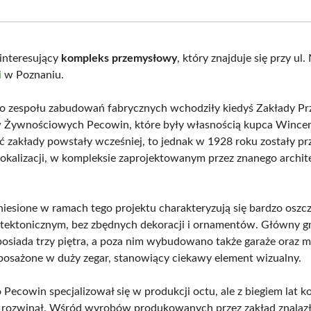
Facebook
X
Pinterest
What
(Twitter)
interesujący
kompleks przemysłowy
, który znajduje się przy ul
i
w Poznaniu.
o zespołu zabudowań fabrycznych wchodziły kiedyś Zakłady P
 Żywnościowych Pecowin, które były własnością kupca Wince
ć zakłady powstały wcześniej, to jednak w 1928 roku zostały pr
lokalizacji, w kompleksie zaprojektowanym przez znanego archit
iesione w ramach tego projektu charakteryzują się bardzo osz
itektonicznym, bez zbędnych dekoracji i ornamentów. Główny 
osiada trzy piętra, a poza nim wybudowano także garaże oraz m
posażone w duży zegar, stanowiący ciekawy element wizualny.
Pecowin specjalizował się w produkcji octu, ale z biegiem lat 
ę rozwinął. Wśród wyrobów produkowanych przez zakład znalazł