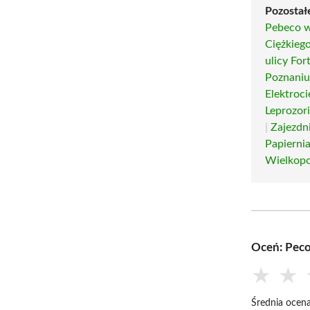
Pozostał
Pebeco 
Ciężkieg
ulicy Fo
Poznani
Elektroc
Leprozor
|
Zajezdn
Papierni
Wielkopo
Oceń: Pec
★
★
Średnia ocena