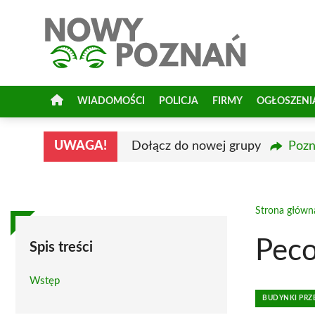
Przejdź
do
treści
WIADOMOŚCI
POLICJA
FIRMY
OGŁOSZENI
UWAGA!
Dołącz do nowej grupy
Pozn
Strona główn
Pec
Spis treści
Wstęp
BUDYNKI PR