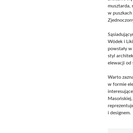
musztarda,
w puszkach 
Zjednoczon
Sąsiadujący
Wódek i Lik
powstały w 
styl archit
elewacji od
Warto zazna
w formie el
interesujące
Masońskiej,
reprezentuj
i designem.