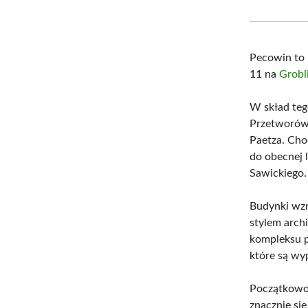
Pecowin to 
11 na
Grobl
W skład teg
Przetworów
Paetza. Cho
do obecnej 
Sawickiego.
Budynki wzn
stylem arch
kompleksu p
które są wy
Początkowo 
znacznie si