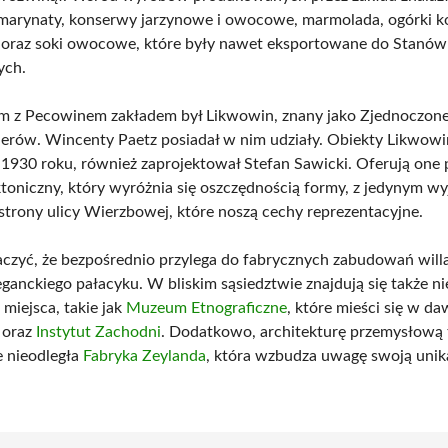
 marynaty, konserwy jarzynowe i owocowe, marmolada, ogórki
oraz soki owocowe, które były nawet eksportowane do Stanów
ych.
m z Pecowinem zakładem był Likwowin, znany jako Zjednoczone
ierów. Wincenty Paetz posiadał w nim udziały. Obiekty Likwowi
1930 roku, również zaprojektował Stefan Sawicki. Oferują one
ektoniczny, który wyróżnia się oszczędnością formy, z jedynym w
 strony ulicy Wierzbowej, które noszą cechy reprezentacyjne.
czyć, że bezpośrednio przylega do fabrycznych zabudowań willa
eganckiego pałacyku. W bliskim sąsiedztwie znajdują się także n
 miejsca, takie jak
Muzeum Etnograficzne
, które mieści się w da
 oraz
Instytut Zachodni
. Dodatkowo, architekturę przemysłową 
e nieodległa
Fabryka Zeylanda
, która wzbudza uwagę swoją unika