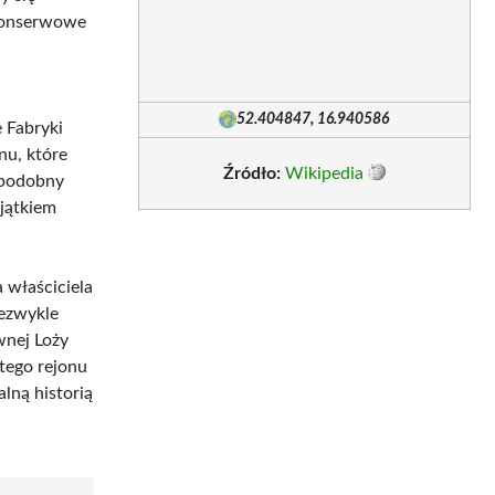
 konserwowe
52.404847, 16.940586
 Fabryki
nu, które
Źródło:
Wikipedia
 podobny
yjątkiem
 właściciela
iezwykle
wnej Loży
tego rejonu
lną historią