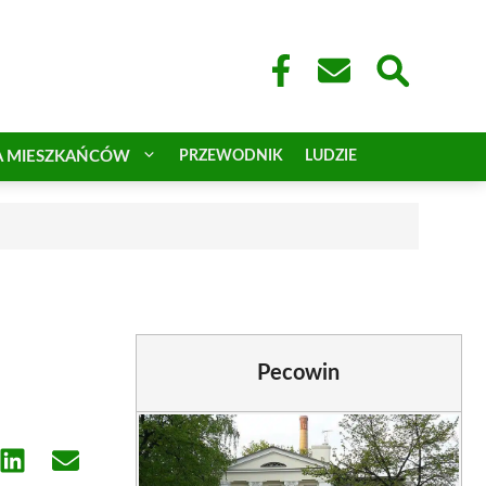
A MIESZKAŃCÓW
PRZEWODNIK
LUDZIE
Pecowin
e
Share
Share
on
on