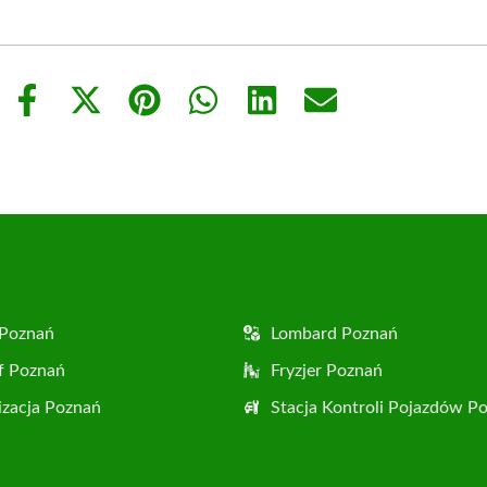
Share
Share
Share
Share
Share
Share
on
on
on
on
on
on
Facebook
X
Pinterest
WhatsApp
LinkedIn
Email
(Twitter)
 Poznań
Lombard Poznań
f Poznań
Fryzjer Poznań
zacja Poznań
Stacja Kontroli Pojazdów P