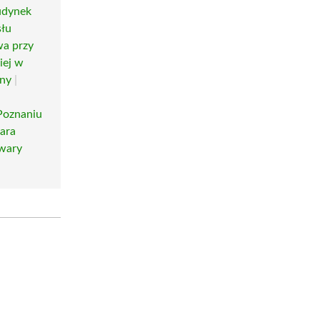
udynek
słu
wa przy
iej w
ny
|
Poznaniu
ara
wary