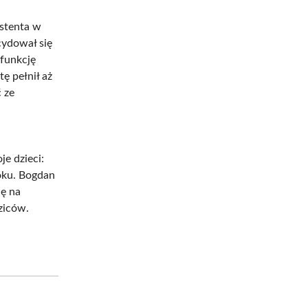
stenta w
cydował się
 funkcję
ę pełnił aż
 ze
e dzieci:
roku. Bogdan
ię na
ziców.