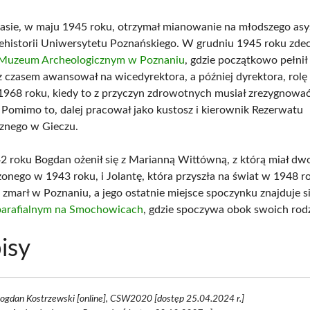
sie, w maju 1945 roku, otrzymał mianowanie na młodszego asy
ehistorii Uniwersytetu Poznańskiego. W grudniu 1945 roku zde
Muzeum Archeologicznym w Poznaniu
, gdzie początkowo pełnił
z czasem awansował na wicedyrektora, a później dyrektora, rolę t
1968 roku, kiedy to z przyczyn zdrowotnych musiał zrezygnować
 Pomimo to, dalej pracował jako kustosz i kierownik Rezerwatu
znego w Gieczu.
2 roku Bogdan ożenił się z Marianną Wittówną, z którą miał dwoj
zonego w 1943 roku, i Jolantę, która przyszła na świat w 1948 
 zmarł w Poznaniu, a jego ostatnie miejsce spoczynku znajduje s
parafialnym na Smochowicach
, gdzie spoczywa obok swoich rod
isy
Bogdan Kostrzewski [online], CSW2020 [dostęp 25.04.2024 r.]