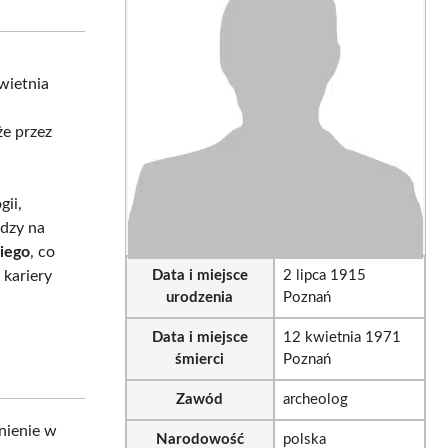
sApp
LinkedIn
Email
kwietnia
że przez
gii,
edzy na
iego
, co
 kariery
Data i miejsce
2 lipca 1915
urodzenia
Poznań
Data i miejsce
12 kwietnia 1971
śmierci
Poznań
Zawód
archeolog
enienie w
Narodowość
polska