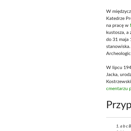
W międzycza
Katedrze Pr
na pracę w
kustosza, a 
do 31 maja 
stanowiska.
Archeologic
W lipcu 194
Jacka, urod
Kostrzewski
cmentarzu 
Przyp
a b c 