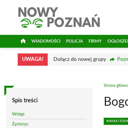
Przejdź
do
treści
WIADOMOŚCI
POLICJA
FIRMY
OGŁOSZE
UWAGA!
Dołącz do nowej grupy
Pozn
Strona główn
Bogd
Spis treści
Wstęp
NAUKA I EDU
Życiorys