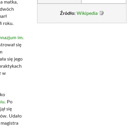
 a matka,
ł dwóch
Źródło:
Wikipedia
marł
4 roku.
mnazjum im.
strował się
im
ła się jego
 praktykach
z w
ako
iu
. Po
ął się
tów. Udało
 magistra