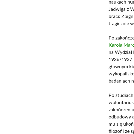
naukach hum
Jadwiga z W
braci: Zbig
tragicznie 
Po zakończe
Karola Mar
na Wydział
1936/1937 p
głównym kie
wykopalisko
badaniach n
Po studiach
wolontarius
zakończeniu
odbudowy ar
mu się ukoń
filozofii ze 