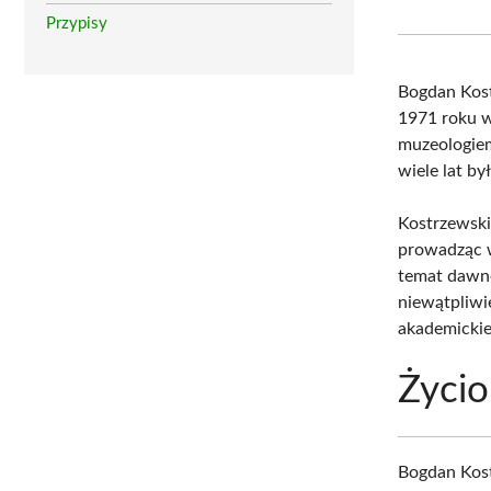
Przypisy
Bogdan Kos
1971 roku w
muzeologie
wiele lat b
Kostrzewski
prowadząc w
temat dawne
niewątpliwi
akademickie
Życio
Bogdan Kost