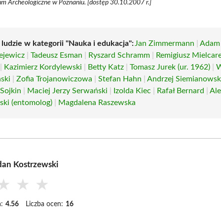
m Archeologiczne w Poznaniu. [dostęp 30.10.2007 r.]
 ludzie w kategorii "Nauka i edukacja":
Jan Zimmermann
|
Adam 
ejewicz
|
Tadeusz Esman
|
Ryszard Schramm
|
Remigiusz Mielcar
|
Kazimierz Kordylewski
|
Betty Katz
|
Tomasz Jurek (ur. 1962)
|
W
ski
|
Zofia Trojanowiczowa
|
Stefan Hahn
|
Andrzej Siemianowski 
Sojkin
|
Maciej Jerzy Serwański
|
Izolda Kiec
|
Rafał Bernard
|
Al
ki (entomolog)
|
Magdalena Raszewska
an Kostrzewski
★
★
★
:
4.56
Liczba ocen:
16