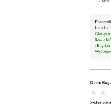
Muzeu
Pozostali
Lech Leci
Giertych
Szczerbiń
|
Bogdan 
Wróblews
Oceń: Bogd
★
★
Średnia ocena