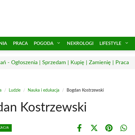
NIA
PRACA
POGODA
NEKROLOGI
LIFESTYLE
ań - Ogłoszenia | Sprzedam | Kupię | Zamienię | Praca
a
/
Ludzie
/
Nauka i edukacja
/
Bogdan Kostrzewski
an Kostrzewski
KACJA
Share
Share
Share
Shar
on
on
on
on