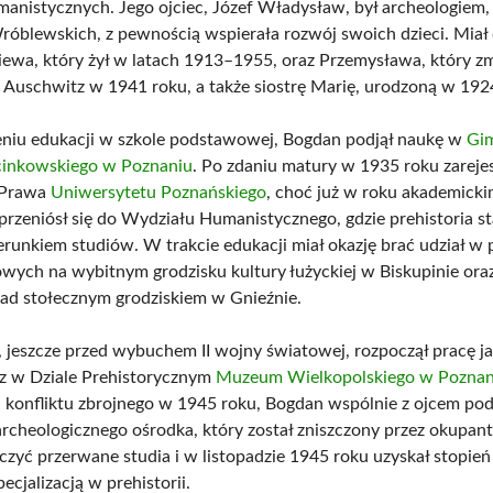
anistycznych. Jego ojciec, Józef Władysław, był archeologiem,
róblewskich, z pewnością wspierała rozwój swoich dzieci. Mia
niewa, który żył w latach 1913–1955, oraz Przemysława, który z
w Auschwitz w 1941 roku, a także siostrę Marię, urodzoną w 192
niu edukacji w szkole podstawowej, Bogdan podjął naukę w
Gi
cinkowskiego w Poznaniu
. Po zdaniu matury w 1935 roku zareje
 Prawa
Uniwersytetu Poznańskiego
, choć już w roku akademick
rzeniósł się do Wydziału Humanistycznego, gdzie prehistoria sta
runkiem studiów. W trakcie edukacji miał okazję brać udział w
wych na wybitnym grodzisku kultury łużyckiej w Biskupinie ora
ad stołecznym grodziskiem w Gnieźnie.
, jeszcze przed wybuchem II wojny światowej, rozpoczął pracę j
z w Dziale Prehistorycznym
Muzeum Wielkopolskiego w Poznan
 konfliktu zbrojnego w 1945 roku, Bogdan wspólnie z ojcem podj
cheologicznego ośrodka, który został zniszczony przez okupan
czyć przerwane studia i w listopadzie 1945 roku uzyskał stopień
specjalizacją w prehistorii.