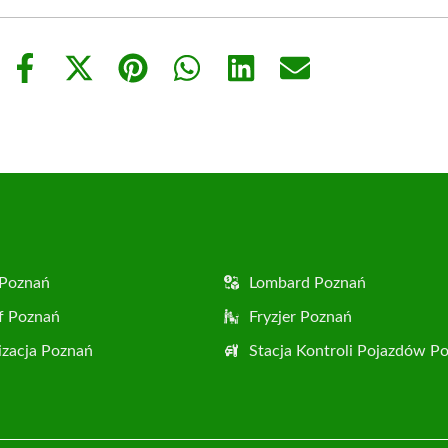
Share
Share
Share
Share
Share
Share
on
on
on
on
on
on
Facebook
X
Pinterest
WhatsApp
LinkedIn
Email
(Twitter)
 Poznań
Lombard Poznań
f Poznań
Fryzjer Poznań
zacja Poznań
Stacja Kontroli Pojazdów P