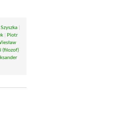
Szyszka
|
ek
|
Piotr
iesław
(filozof)
eksander