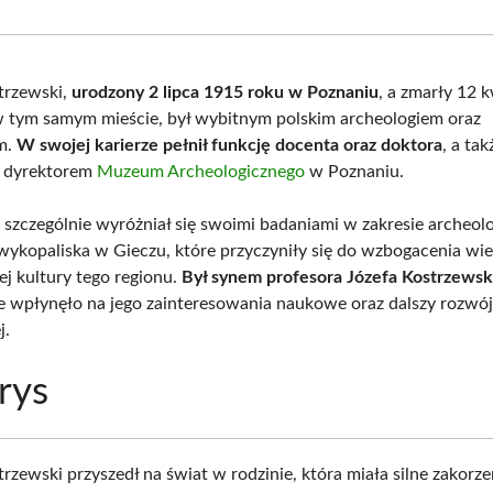
Facebook
X
Pinterest
What
(Twitter)
trzewski,
urodzony 2 lipca 1915 roku w Poznaniu
, a zmarły 12 
 tym samym mieście, był wybitnym polskim archeologiem oraz
m.
W swojej karierze pełnił funkcję docenta oraz doktora
, a tak
ył dyrektorem
Muzeum Archeologicznego
w Poznaniu.
 szczególnie wyróżniał się swoimi badaniami w zakresie archeolo
ykopaliska w Gieczu, które przyczyniły się do wzbogacenia wi
j kultury tego regionu.
Był synem profesora Józefa Kostrzewsk
e wpłynęło na jego zainteresowania naukowe oraz dalszy rozwój
j.
rys
rzewski przyszedł na świat w rodzinie, która miała silne zakorz