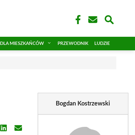
DLA MIESZKAŃCÓW
PRZEWODNIK
LUDZIE
Bogdan Kostrzewski
e
Share
Share
on
on