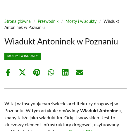
Strona główna
/
Przewodnik
/
Mosty i wiadukty
/
Wiadukt
Antoninek w Poznaniu
Wiadukt Antoninek w Poznaniu
MOSTY I WIADUKTY
Share
Share
Share
Share
Share
Share
on
on
on
on
on
on
Facebook
X
Pinterest
WhatsApp
LinkedIn
Email
(Twitter)
Witaj w fascynującym świecie architektury drogowej w
Poznaniu! W tym artykule omówimy
Wiadukt Antoninek
,
znany także jako wiadukt im. Orląt Lwowskich. Jest to
kluczowy element infrastruktury drogowej, usytuowany