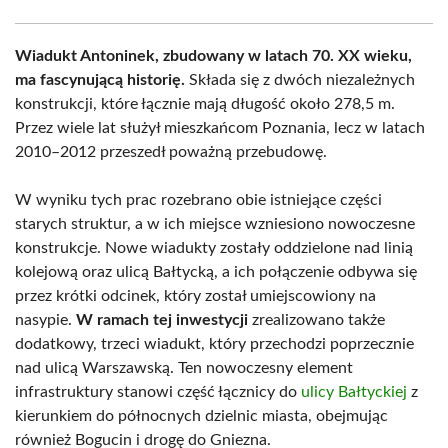
Wiadukt Antoninek, zbudowany w latach 70. XX wieku,
ma fascynującą historię.
Składa się z dwóch niezależnych
konstrukcji, które łącznie mają długość około 278,5 m.
Przez wiele lat służył mieszkańcom Poznania, lecz w latach
2010–2012 przeszedł poważną przebudowę.
W wyniku tych prac rozebrano obie istniejące części
starych struktur, a w ich miejsce wzniesiono nowoczesne
konstrukcje. Nowe wiadukty zostały oddzielone nad linią
kolejową oraz ulicą Bałtycką, a ich połączenie odbywa się
przez krótki odcinek, który został umiejscowiony na
nasypie.
W ramach tej inwestycji
zrealizowano także
dodatkowy, trzeci wiadukt, który przechodzi poprzecznie
nad ulicą Warszawską. Ten nowoczesny element
infrastruktury stanowi część łącznicy do
ulicy Bałtyckiej
z
kierunkiem do północnych dzielnic miasta, obejmując
również Bogucin i drogę do Gniezna.