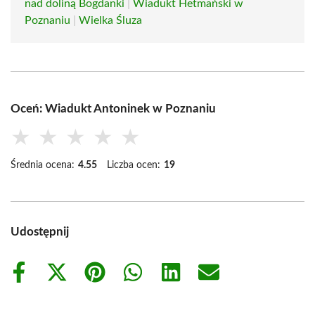
nad doliną Bogdanki
|
Wiadukt Hetmański w
Poznaniu
|
Wielka Śluza
Oceń: Wiadukt Antoninek w Poznaniu
★
★
★
★
★
Średnia ocena:
4.55
Liczba ocen:
19
Udostępnij
Share
Share
Share
Share
Share
Share
on
on
on
on
on
on
Facebook
X
Pinterest
WhatsApp
LinkedIn
Email
(Twitter)