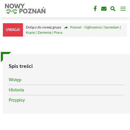
Przejdź
M
do
treści
Dołącz do nowej grupy
Poznań - Ogłoszenia | Sprzedam |
UWAGA!
Kupię | Zamienię | Praca
Spis treści
Wstęp
Historia
Przypisy