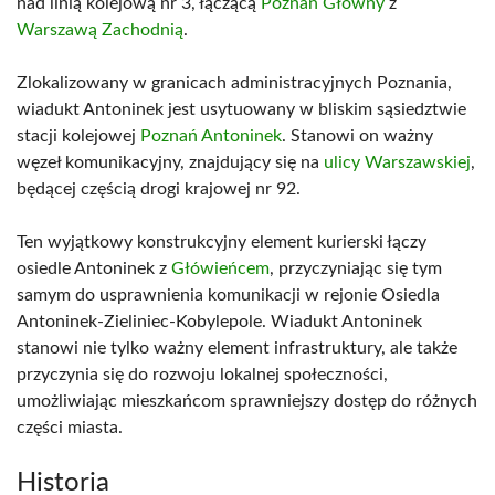
nad linią kolejową nr 3, łączącą
Poznań Główny
z
Warszawą Zachodnią
.
Zlokalizowany w granicach administracyjnych Poznania,
wiadukt Antoninek jest usytuowany w bliskim sąsiedztwie
stacji kolejowej
Poznań Antoninek
. Stanowi on ważny
węzeł komunikacyjny, znajdujący się na
ulicy Warszawskiej
,
będącej częścią drogi krajowej nr 92.
Ten wyjątkowy konstrukcyjny element kurierski łączy
osiedle Antoninek z
Główieńcem
, przyczyniając się tym
samym do usprawnienia komunikacji w rejonie Osiedla
Antoninek-Zieliniec-Kobylepole. Wiadukt Antoninek
stanowi nie tylko ważny element infrastruktury, ale także
przyczynia się do rozwoju lokalnej społeczności,
umożliwiając mieszkańcom sprawniejszy dostęp do różnych
części miasta.
Historia