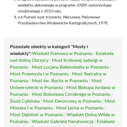
wiaduktu, dokonanego w programie JOSM; wykorzystując
ortofotomapę z 2010 roku.
a b Poznań, wyd. trzynaste, Warszawa: Państwowe
Przedsiębiorstwo Wydawnictw Kartograficznych, 1978.
Pozostałe obiekty w kategorii "Mosty i
wiadukty":
Wiadukt Franowo w Poznaniu
|
Estakada
nad doliną Obrzycy
|
Most Królowej Jadwigi w
Poznaniu
|
Most Lucjana Ballenstedta w Poznaniu
|
Most Przemysła I w Poznaniu
|
Most Teatralny w
Poznaniu
|
Most św. Rocha w Poznaniu
|
Most
Uniwersytecki w Poznaniu
|
Most Biskupa Jordana w
Poznaniu
|
Most Bolesława Chrobrego w Poznaniu
|
Śluza Cybińska
|
Most Dworcowy w Poznaniu
|
Most
Mieszka I w Poznaniu
|
Most Lecha w Poznaniu
|
Most Dębiński w Poznaniu
|
Wiadukt Dolna Wilda w
Poznaniu
|
Wiadukt Gabriela Narutowicza
|
Estakada